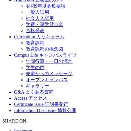
令和9年度募集要項
一般入試用
社会人入試用
学費・奨学貸与金
合格発表
Curriculum
カリキュラム
教育課程
教育課程の概念図
Campus Life
キャンパスライフ
年間行事・一日の流れ
学生の声
先輩からのメッセージ
オープンキャンパス
ギャラリー
Q&A
よくある質問
Access
アクセス
Certificate Issue
証明書発行
Information Disclosure
情報公開
SHARE ON
Instagram