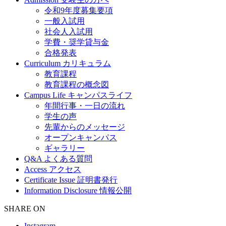
令和9年度募集要項
一般入試用
社会人入試用
学費・奨学貸与金
合格発表
Curriculum
カリキュラム
教育課程
教育課程の概念図
Campus Life
キャンパスライフ
年間行事・一日の流れ
学生の声
先輩からのメッセージ
オープンキャンパス
ギャラリー
Q&A
よくある質問
Access
アクセス
Certificate Issue
証明書発行
Information Disclosure
情報公開
SHARE ON
Instagram