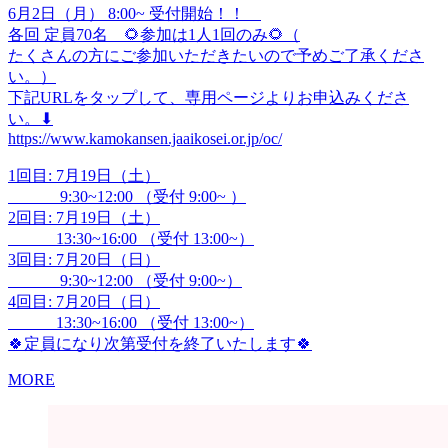
6月2日（月） 8:00~ 受付開始！！
各回 定員70名 🌻参加は1人1回のみ🌻（
たくさんの方にご参加いただきたいので予めご了承くださ
い。）
下記URLをタップして、専用ページよりお申込みくださ
い。⬇︎
https://www.kamokansen.jaaikosei.or.jp/oc/
1回目: 7月19日（土）
9:30~12:00 （受付 9:00~ ）
2回目: 7月19日（土）
13:30~16:00 （受付 13:00~）
3回目: 7月20日（日）
9:30~12:00 （受付 9:00~）
4回目: 7月20日（日）
13:30~16:00 （受付 13:00~）
🍀定員になり次第受付を終了いたします🍀
MORE