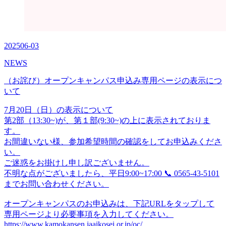
2025
06-03
NEWS
（お詫び）オープンキャンパス申込み専用ページの表示につ
いて
7月20日（日）の表示について
第2部（13:30~)が、第１部(9:30~)の上に表示されておりま
す。
お間違いない様、参加希望時間の確認をしてお申込みくださ
い。
ご迷惑をお掛けし申し訳ございません。
不明な点がございましたら、平日9:00~17:00 📞 0565-43-5101
までお問い合わせください。
オープンキャンパスのお申込みは、下記URLをタップして
専用ページより必要事項を入力してください。
https://www.kamokansen.jaaikosei.or.jp/oc/