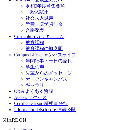
令和9年度募集要項
一般入試用
社会人入試用
学費・奨学貸与金
合格発表
Curriculum
カリキュラム
教育課程
教育課程の概念図
Campus Life
キャンパスライフ
年間行事・一日の流れ
学生の声
先輩からのメッセージ
オープンキャンパス
ギャラリー
Q&A
よくある質問
Access
アクセス
Certificate Issue
証明書発行
Information Disclosure
情報公開
SHARE ON
Instagram