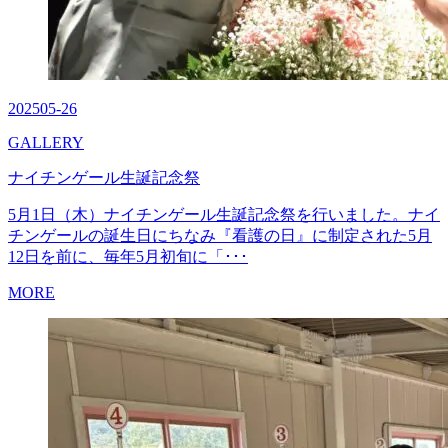
2025
05-26
GALLERY
ナイチンゲール生誕記念祭
5月1日（木）ナイチンゲール生誕記念祭を行いました。ナイ
チンゲールの誕生日にちなみ『看護の日』に制定された5月
12日を前に、毎年5月初旬に「･･･
MORE