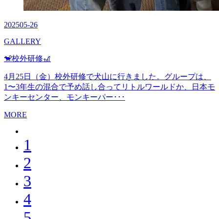
2025
05-26
GALLERY
🐒校外研修🎢
4月25日（金）校外研修で犬山に行きました。グループは、
1〜3年生の混合で予め話し合ってリトルワールドか、日本モ
ンキーセンター、モンキーパー･･･
MORE
1
2
3
4
5